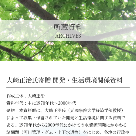
所蔵資料
ARCHIVES
大崎正治氏寄贈 開発・生活環境関係資料
作成主体：大崎正治
資料年代：主に1970年代～2000年代
要約：本資料群は、大崎正治氏（元國學院大学経済学部教授）
によって収集・保管されていた開発と生活環境に関する資料で
ある。1970年代から2000年代にかけての水資源開発にかかわる
諸問題（河川管理・ダム・上下水道等）をはじめ、各地の行政や