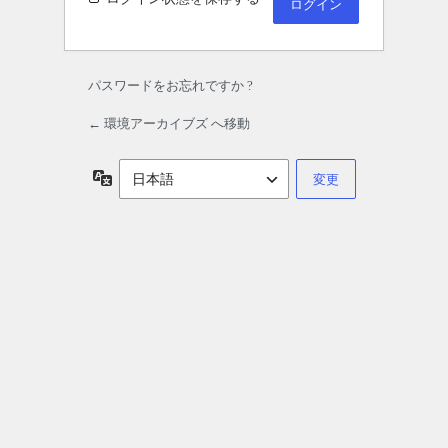
パスワードをお忘れですか ?
← 環境アーカイブズ へ移動
言
語