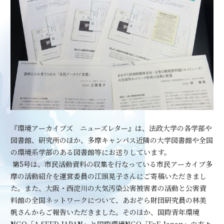
『環境アーカイブズ ニューズレター』は、法政大学の各学部や
図書館、研究所のほか、多摩キャンパス近隣の大学図書館や全国
の環境系学部のある図書館等にお送りしています。
第
5
号は、市民活動資料の収集を行なっている市民アーカイブ多
摩の活動紹介を運営委員の江頭晃子さんにご寄稿いただきまし
た。また、大阪・西淀川の大気汚染公害被害者の活動と公害資
料館の全国ネットワークについて、あおぞら財団研究員の林美
帆さんからご報告いただきました。そのほか、国際青年環境
NGO
「
A SEED JAPAN
」と国際環境
NGO
「
FoE Japan
」の方々