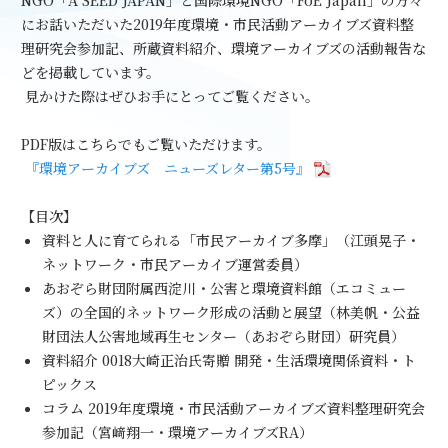
にお話いただいた
2019
年度環境・市民活動アーカイブズ資料整
理研究会参加記、所蔵資料紹介、環境アーカイブズの活動報告な
どを掲載しています。
見かけた際はぜひお手にとってご覧ください。
PDF
版はこちらでもご覧いただけます。
『環境アーカイブズ ニューズレター第
5
号』
【目次】
資料と人に育てられる「市民アーカイブ多摩」（江頭晃子・
ネットワーク・市民アーカイブ運営委員）
あおぞら財団附属西淀川・公害と環境資料館（エコミュー
ズ）の全国的ネットワーク形成の活動と展望（林美帆・公益
財団法人公害地域再生センター（あおぞら財団）研究員）
資料紹介
0018
大崎正治氏寄贈 開発・生活環境関係資料・ト
ピックス
コラム
2019
年度環境・市民活動アーカイブズ資料整理研究会
参加記（宮﨑翔一・環境アーカイブズ
RA
）