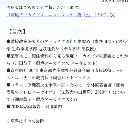
PDF版はこちらでもご覧いただけます。
『環境アーカイブズ ニューズレター第4号』（PDF）
【目次】
●環境政策研究者のアーカイブズ利用事始め（喜多川進・山梨大
学 生命環境学部 地域社会システム学科 准教授）
●薬害スモン関係資料から見る環境アーカイブズの意義とこれか
ら（川田恭子・環境アーカイブズ アーキビスト）
●資料紹介
0042
東京都立多摩社会教育会館旧市民活動サービ
ス・コーナー所蔵資料（図書）・トピックス
●コラム：原発震災を未来へ開くために―小林直毅編著『原発
震災のテレビアーカイブ』（法政大学出版局，
2018
年）につい
て（瀬尾華子・環境アーカイブズ
RA
）
●
2018
年活動報告／利用案内
※肩書はすべて当時
« prev
next »