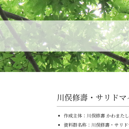
川俣修壽・サリドマ
作成主体：川俣修壽 かわまた
資料群名称：川俣修壽・サリド