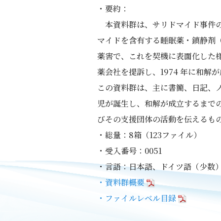
・要約：
本資料群は、サリドマイド事件の
マイドを含有する睡眠薬・鎮静剤
薬害で、これを契機に表面化した様
薬会社を提訴し、1974 年に和解
この資料群は、主に書簡、日記、
児が誕生し、和解が成立するまでの
びその支援団体の活動を伝えるも
・総量：8箱（123ファイル）
・受入番号：0051
・言語：日本語、ドイツ語（少数
・資料群概要
・ファイルレベル目録